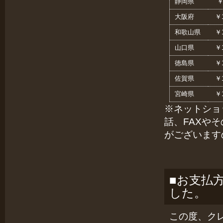
静岡県
￥
大阪府
￥1
和歌山県
￥1
山口県
￥1
徳島県
￥1
佐賀県
￥1
宮崎県
￥1
※ネットショ
話、FAXや
がございます
■お支払
した。
この度、ク