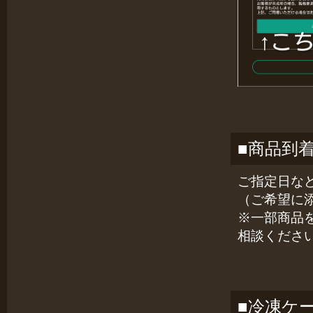
■商品到
ご指定日な
（ご希望に
※一部商品
相談くださ
■冷凍ケ