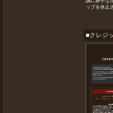
誠に勝手な
ップを休止
■クレジ