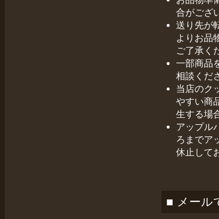
合がござ
送り先が
よりお品
ご了承く
一部商品
相談くだ
当店のク
やすい商
生する場
アップル
ろまでア
休止して
■ メー