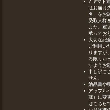
? ヤマ
はお届け
名」をお
受取人様
また、運
承ってお
大切な記
ご利用い
りますが
る限りお
すようお
申し訳ご
せん。
納品書や
アップル
蔵）に変
はこちら
お品物準