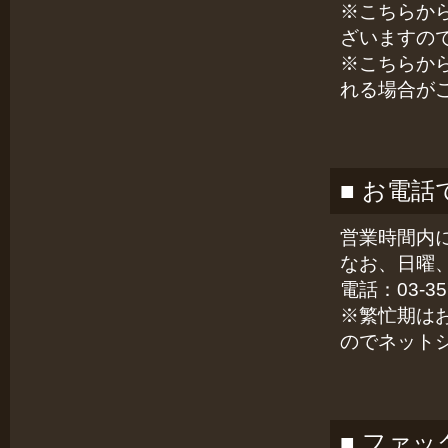
※こちらか
ざいますの
※こちらか
れる場合が
■ お電
営業時間内
なお、日曜
電話：03-357
※繁忙期は
のでネット
■ ファ